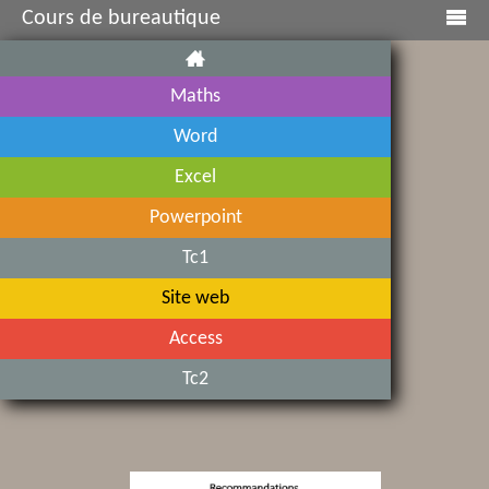
Cours de bureautique
Maths
Word
INSCRIPTION
Excel
Powerpoint
Tc1
Site web
Access
Tc2